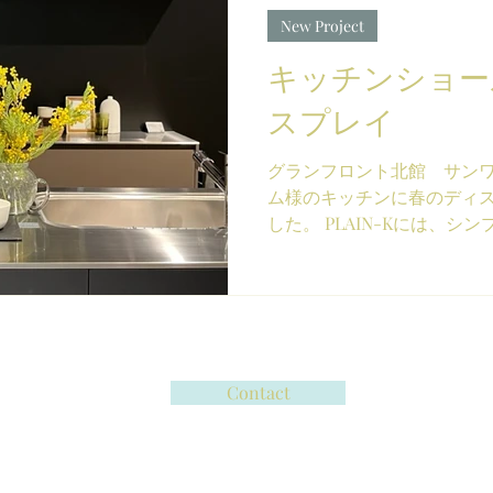
New Project
キッチンショー
スプレイ
グランフロント北館 サン
ム様のキッチンに春のディ
した。 PLAIN-Kには、
春の木々や草花が芽吹く、
ディスプレイで演出しました
GLAD...
Contact