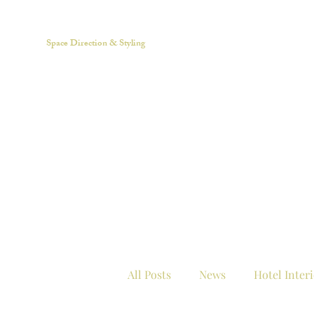
Kate Styling Office
Space Direction & Styling​
All Posts
News
Hotel Inter