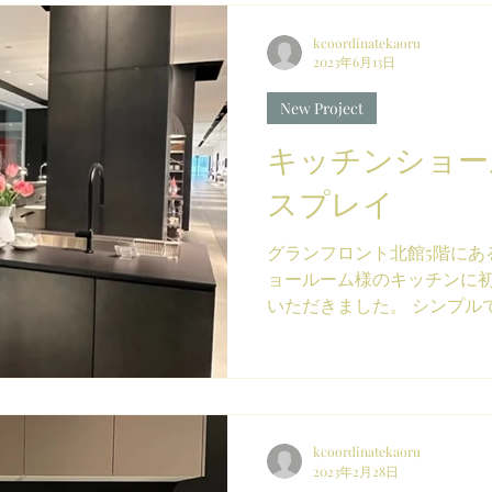
kcoordinatekaoru
2023年6月13日
New Project
キッチンショー
スプレイ
グランフロント北館5階にあ
ョールーム様のキッチンに
いただきました。 シンプルで高級
は、ホワイトで統一したモ
シュなイメージに。...
kcoordinatekaoru
2023年2月28日