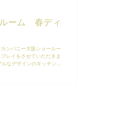
ルーム 春ディ
ワカンパニー大阪ショールー
スプレイをさせていただきま
シンプルなデザインのキッチンに
爽やかで高揚感を感じさせる
。 上品な美しさを追求した