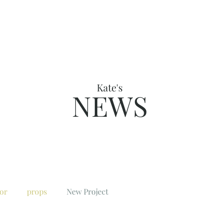
TOP
空間価値診断
SERVICE
AB
Kate's
NEWS
ior
props
New Project