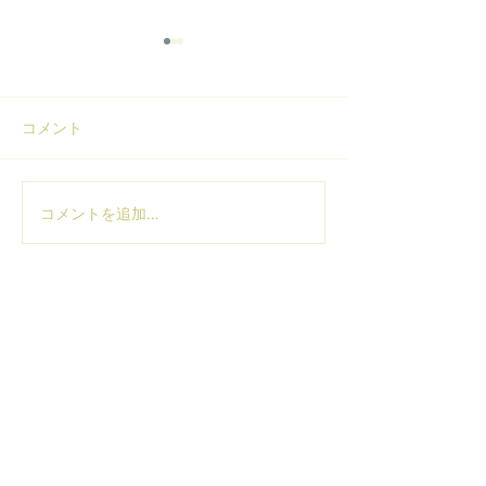
GW期間中の休業期間のお
適格請求書発行
知らせ
録番号のご案内
コメント
GW中の休業期間のお知らせ
適格請求書発行事
号が通知されまし
案内いたします。 
T3810055437894
コメントを追加…
​空間づくりのご相談・ご依頼はお気軽に
お問合せください。
CONTACT →