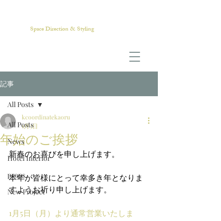
Kate Styling Office
Space Direction & Styling​
記事
All Posts
kcoordinatekaoru
All Posts
1月3日
年始のご挨拶
News
新春のお喜びを申し上げます。
Hotel Interior
props
本年が皆様にとって幸多き年となりま
すようお祈り申し上げます。
New Project
1月5日（月）より通常営業いたしま